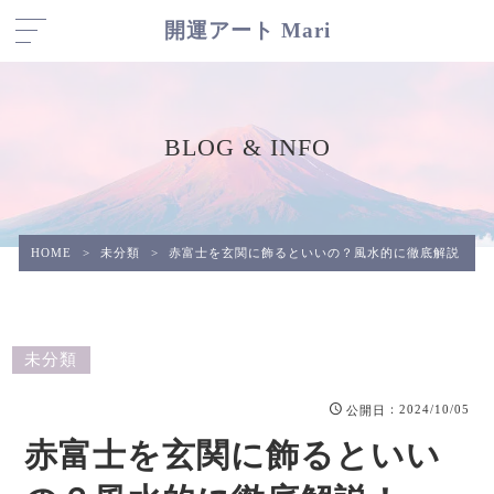
開運アート Mari
BLOG & INFO
HOME
>
未分類
>
赤富士を玄関に飾るといいの？風水的に徹底解説！
未分類
：2024/10/05
公開日
赤富士を玄関に飾るといい