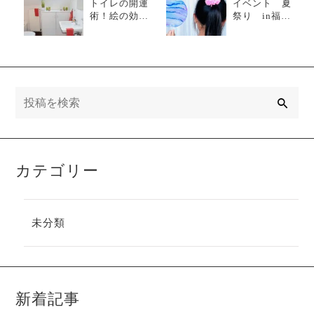
トイレの開運
イベント 夏
術！絵の効果
祭り in福岡
的な飾り方ガ
市 警固神社社
イド
務所ビル
検
索
カテゴリー
未分類
新着記事