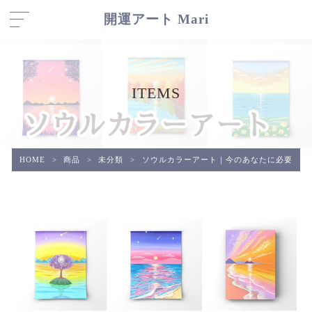
開運アート Mari
ITEMS
HOME
>
商品
>
未分類
>
ソウルカラーアート｜今のあなたに必要な魂